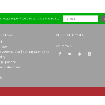
 hoogte blijven? Word lid van onze mailinglijst:
NSERVICE
BETAALMETHODEN
ij
rvice
VOLG ONS
 Voorwaarden | VDP Digital Imaging
olicy
gelijkheden
n & retourneren
ief