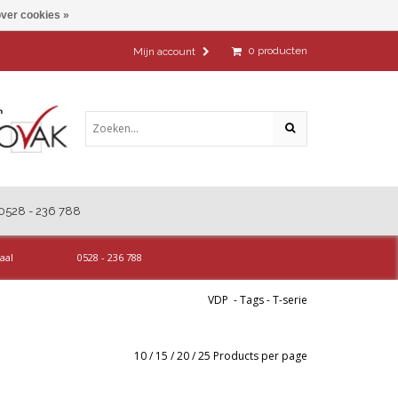
ver cookies »
0
producten
Mijn account
0528 - 236 788
aal
0528 - 236 788
VDP
-
Tags
-
T-serie
10
/
15
/
20
/
25
Products per page