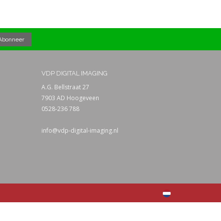
VDP DIGITAL IMAGING
A.G. Bellstraat 27
7903 AD Hoogeveen
0528-236 788
info@vdp-digital-imaging.nl