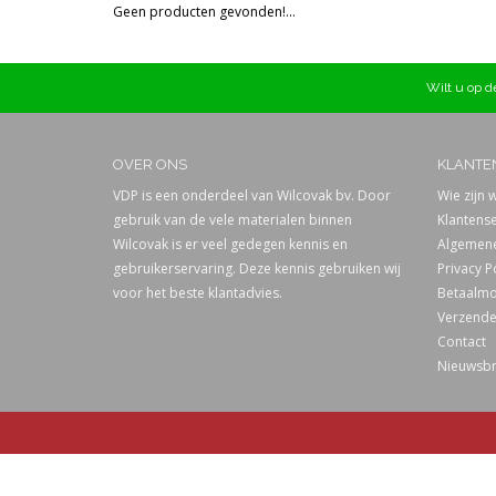
Geen producten gevonden!...
Prijs
Wilt u op de
OVER ONS
KLANTE
VDP is een onderdeel van Wilcovak bv. Door
Wie zijn w
gebruik van de vele materialen binnen
Klantense
Wilcovak is er veel gedegen kennis en
Algemene
gebruikerservaring. Deze kennis gebruiken wij
Privacy P
voor het beste klantadvies.
Betaalmo
Verzende
Contact
Nieuwsbr