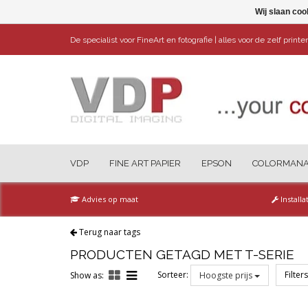
Wij slaan coo
De specialist voor FineArt en fotografie | alles voor de zelf print
VDP
FINE ART PAPIER
EPSON
COLORMAN
Advies op maat
Installa
Terug naar tags
PRODUCTEN GETAGD MET T-SERIE
Sorteer:
Filter
Show as:
Hoogste prijs
Reset all filters