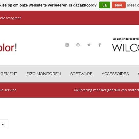
kies op om onze website te verbeteren. Is dat akkoord?
Ja
Nee
Meer o
ende fotograaf
AGEMENT
EIZO MONITOREN
SOFTWARE
ACCESSOIRES
tie service
Ervaring met het gebruik van materi
s