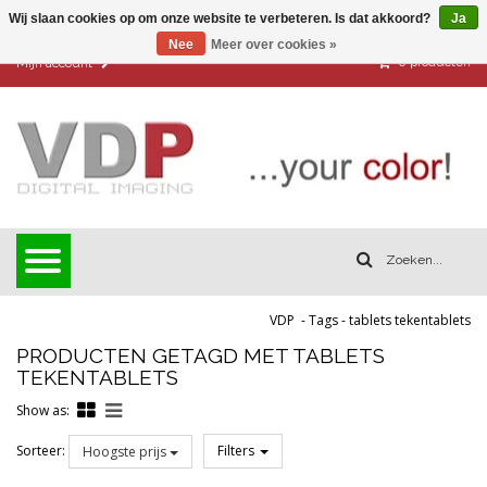
Wij slaan cookies op om onze website te verbeteren. Is dat akkoord?
Ja
Nee
Meer over cookies »
0
producten
Mijn account
VDP
-
Tags
-
tablets tekentablets
PRODUCTEN GETAGD MET TABLETS
TEKENTABLETS
Show as:
Sorteer:
Filters
Hoogste prijs