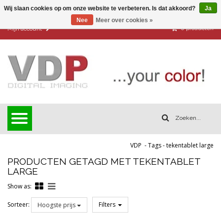
Wij slaan cookies op om onze website te verbeteren. Is dat akkoord?
Ja
Nee
Meer over cookies »
0
producten
Mijn account
VDP
-
Tags
-
tekentablet large
PRODUCTEN GETAGD MET TEKENTABLET
LARGE
Show as:
Sorteer:
Filters
Hoogste prijs