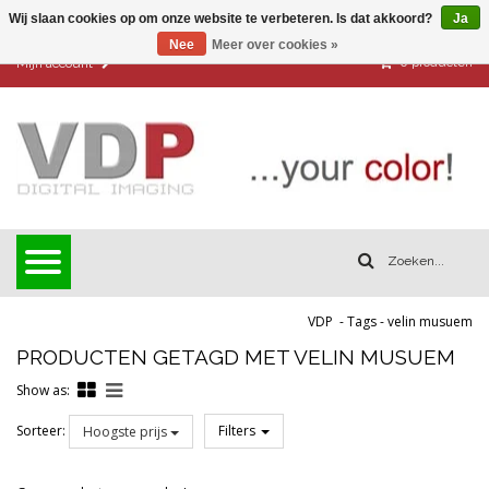
Wij slaan cookies op om onze website te verbeteren. Is dat akkoord?
Ja
Nee
Meer over cookies »
0
producten
Mijn account
VDP
-
Tags
-
velin musuem
PRODUCTEN GETAGD MET VELIN MUSUEM
Show as:
Sorteer:
Filters
Hoogste prijs
Reset all filters