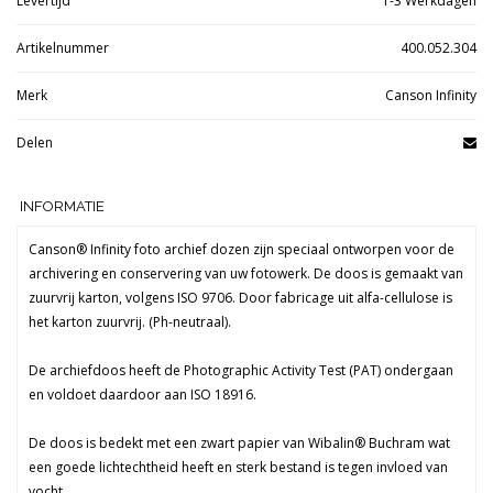
Levertijd
1-3 Werkdagen
Artikelnummer
400.052.304
Merk
Canson Infinity
Delen
INFORMATIE
Canson® Infinity foto archief dozen zijn speciaal ontworpen voor de
archivering en conservering van uw fotowerk. De doos is gemaakt van
zuurvrij karton, volgens ISO 9706. Door fabricage uit alfa-cellulose is
het karton zuurvrij. (Ph-neutraal).
De archiefdoos heeft de Photographic Activity Test (PAT) ondergaan
en voldoet daardoor aan ISO 18916.
De doos is bedekt met een zwart papier van Wibalin® Buchram wat
een goede lichtechtheid heeft en sterk bestand is tegen invloed van
vocht.