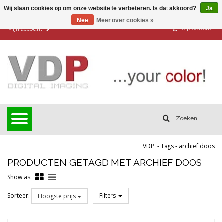
Wij slaan cookies op om onze website te verbeteren. Is dat akkoord?
Ja
Nee
Meer over cookies »
0
producten
Mijn account
VDP
-
Tags
-
archief doos
PRODUCTEN GETAGD MET ARCHIEF DOOS
Show as:
Sorteer:
Filters
Hoogste prijs
Reset all filters