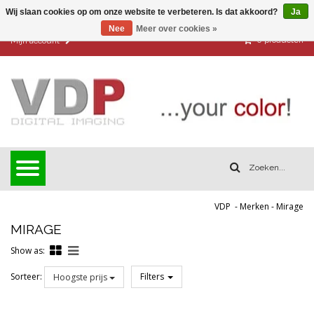
Wij slaan cookies op om onze website te verbeteren. Is dat akkoord?
Ja
Nee
Meer over cookies »
0
producten
Mijn account
VDP
-
Merken
-
Mirage
MIRAGE
Show as:
Sorteer:
Filters
Hoogste prijs
Reset all filters