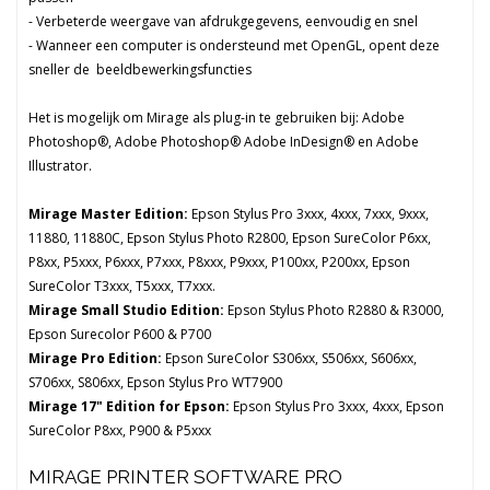
- Verbeterde weergave van afdrukgegevens, eenvoudig en snel
- Wanneer een computer is ondersteund met OpenGL, opent deze
sneller de beeldbewerkingsfuncties
Het is mogelijk om Mirage als plug-in te gebruiken bij: Adobe
Photoshop®, Adobe Photoshop® Adobe InDesign® en Adobe
Illustrator.
Mirage Master Edition:
Epson Stylus Pro 3xxx, 4xxx, 7xxx, 9xxx,
11880, 11880C, Epson Stylus Photo R2800, Epson SureColor P6xx,
P8xx, P5xxx, P6xxx, P7xxx, P8xxx, P9xxx, P100xx, P200xx, Epson
SureColor T3xxx, T5xxx, T7xxx.
Mirage Small Studio Edition:
Epson Stylus Photo R2880 & R3000,
Epson Surecolor P600 & P700
Mirage Pro Edition:
Epson SureColor S306xx, S506xx, S606xx,
S706xx, S806xx, Epson Stylus Pro WT7900
Mirage 17" Edition for Epson:
Epson Stylus Pro 3xxx, 4xxx, Epson
SureColor P8xx, P900 & P5xxx
MIRAGE PRINTER SOFTWARE PRO