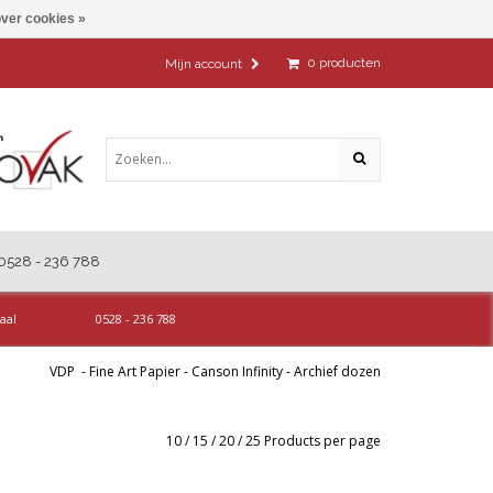
ver cookies »
0
producten
Mijn account
0528 - 236 788
aal
0528 - 236 788
VDP
-
Fine Art Papier
-
Canson Infinity
-
Archief dozen
10
/
15
/
20
/
25
Products per page