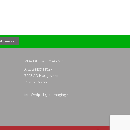
VDP DIGITAL IMAGING
A.G. Bellstraat 27
7903 AD Hoogeveen
0528-236 788
info@vdp-digital-imaging.nl