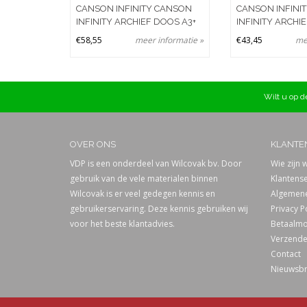
CANSON INFINITY CANSON
CANSON INFINI
INFINITY ARCHIEF DOOS A3+
INFINITY ARCHI
€58,55
meer informatie »
€43,45
me
Wilt u op de
OVER ONS
KLANTE
VDP is een onderdeel van Wilcovak bv. Door
Wie zijn w
gebruik van de vele materialen binnen
Klantense
Wilcovak is er veel gedegen kennis en
Algemene
gebruikerservaring. Deze kennis gebruiken wij
Privacy P
voor het beste klantadvies.
Betaalmo
Verzende
Contact
Nieuwsbr