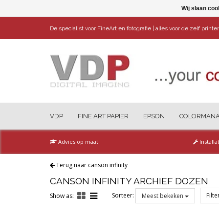
Wij slaan coo
De specialist voor FineArt en fotografie | alles voor de zelf print
VDP
FINE ART PAPIER
EPSON
COLORMAN
Advies op maat
Installa
Terug naar canson infinity
CANSON INFINITY ARCHIEF DOZEN
Sorteer:
Filt
Show as:
Meest bekeken
Reset all filters