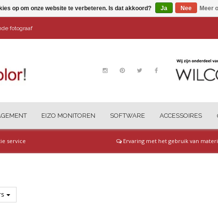
kies op om onze website te verbeteren. Is dat akkoord?
Ja
Nee
Meer o
ende fotograaf
AGEMENT
EIZO MONITOREN
SOFTWARE
ACCESSOIRES
tie service
Ervaring met het gebruik van materi
ers