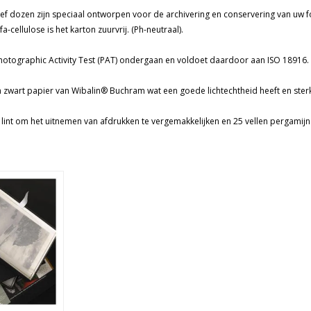
ief dozen zijn speciaal ontworpen voor de archivering en conservering van uw f
a-cellulose is het karton zuurvrij. (Ph-neutraal).
hotographic Activity Test (PAT) ondergaan en voldoet daardoor aan ISO 18916.
 zwart papier van Wibalin® Buchram wat een goede lichtechtheid heeft en sterk
 lint om het uitnemen van afdrukken te vergemakkelijken en 25 vellen pergamij