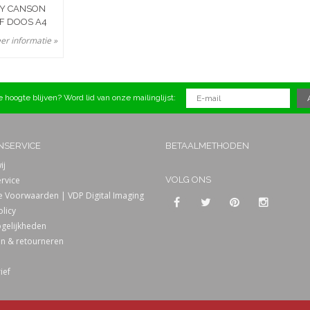
TY CANSON
EF DOOS A4
er informatie »
 hoogte blijven? Word lid van onze mailinglijst:
NSERVICE
BETAALMETHODEN
ij
rvice
VOLG ONS
 Voorwaarden | VDP Digital Imaging
olicy
gelijkheden
n & retourneren
ief