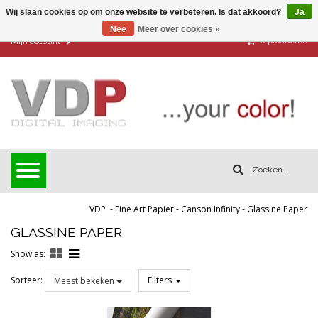
Wij slaan cookies op om onze website te verbeteren. Is dat akkoord?
Ja
Nee
Meer over cookies »
0
producten
Mijn account
VDP
-
Fine Art Papier
-
Canson Infinity
-
Glassine Paper
GLASSINE PAPER
Show as:
Sorteer:
Filters
Meest bekeken
Reset all filters