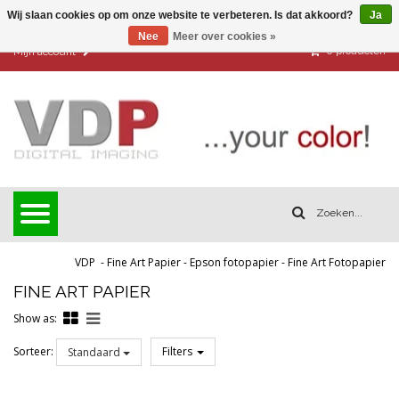
Wij slaan cookies op om onze website te verbeteren. Is dat akkoord?
Ja
Nee
Meer over cookies »
0
producten
Mijn account
VDP
-
Fine Art Papier
-
Epson fotopapier
-
Fine Art Fotopapier
FINE ART PAPIER
Show as:
Sorteer:
Filters
Standaard
Reset all filters