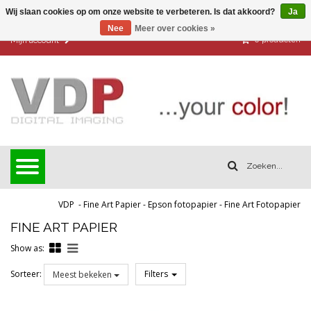
Wij slaan cookies op om onze website te verbeteren. Is dat akkoord?
Ja
Nee
Meer over cookies »
0
producten
Mijn account
VDP
-
Fine Art Papier
-
Epson fotopapier
-
Fine Art Fotopapier
FINE ART PAPIER
Show as:
Sorteer:
Filters
Meest bekeken
Reset all filters