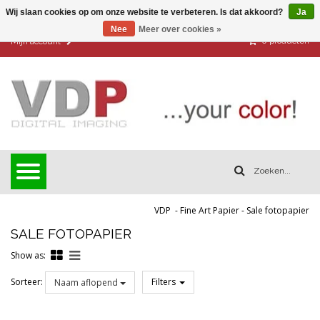
Wij slaan cookies op om onze website te verbeteren. Is dat akkoord?
Ja
Nee
Meer over cookies »
0
producten
Mijn account
VDP
-
Fine Art Papier
-
Sale fotopapier
SALE FOTOPAPIER
Show as:
Sorteer:
Filters
Naam aflopend
Reset all filters