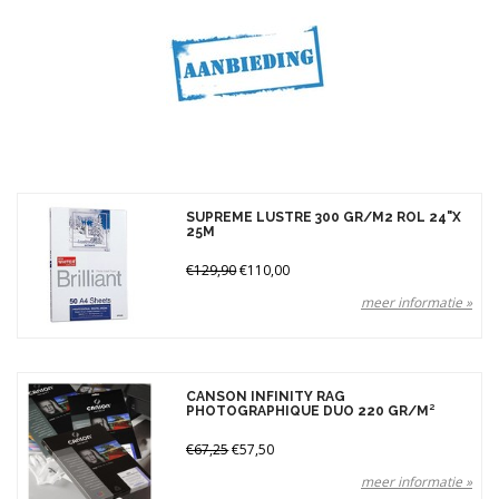
Gewicht
210 gr (2)
240 gr (2)
300 gr (1)
310 gr (9)
Merken
SUPREME LUSTRE 300 GR/M2 ROL 24"X
Prijs
25M
€129,90
€110,00
meer informatie »
CANSON INFINITY RAG
PHOTOGRAPHIQUE DUO 220 GR/M²
€67,25
€57,50
meer informatie »