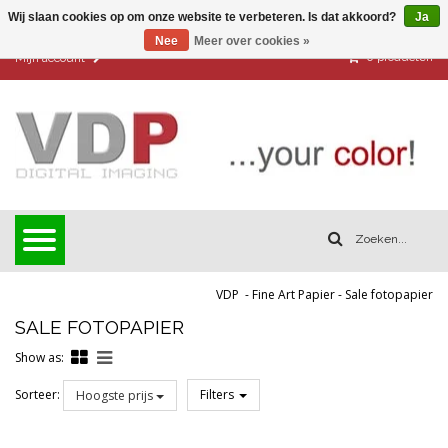
Wij slaan cookies op om onze website te verbeteren. Is dat akkoord?
Ja
Nee
Meer over cookies »
0
producten
Mijn account
VDP
-
Fine Art Papier
-
Sale fotopapier
SALE FOTOPAPIER
Show as:
Sorteer:
Filters
Hoogste prijs
Reset all filters