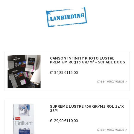
Gewicht
210 gr (2)
240 gr (2)
300 gr (1)
310 gr (9)
Merken
CANSON INFINITY PHOTO LUSTRE
Prijs
PREMIUM RC 310 GR/M² - SCHADE DOOS
€134,85
€115,00
meer informatie »
SUPREME LUSTRE 300 GR/M2 ROL 24"X
25M
€129,90
€110,00
meer informatie »