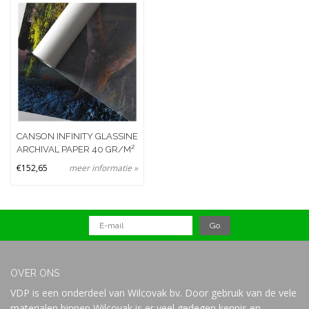
Merken
Prijs
CANSON INFINITY GLASSINE
ARCHIVAL PAPER 40 GR/M²
€152,65
meer informatie »
OVER ONS
VDP is een onderdeel van Wilcovak bv. Door gebruik van de vele
materialen binnen Wilcovak is er veel gedegen kennis en