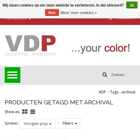
Wij slaan cookies op om onze website te verbeteren. Is dat akkoord?
Ja
Nee
Meer over cookies »
0
producten
Mijn account
VDP
-
Tags
-
archival
PRODUCTEN GETAGD MET ARCHIVAL
Show as:
Sorteer:
Filters
Hoogste prijs
Reset all filters