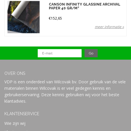
Merken
CANSON INFINITY GLASSINE ARCHIVAL
PAPER 40 GR/M²
€152,65
Prijs
meer informatie »
OVER ONS
VDP is een onderdeel van Wilcovak bv. Door gebruik van de vele
materialen binnen Wilcovak is er veel gedegen kennis en
gebruikerservaring. Deze kennis gebruiken wij voor het beste
klantadvies.
KLANTENSERVICE
Wie zijn wij