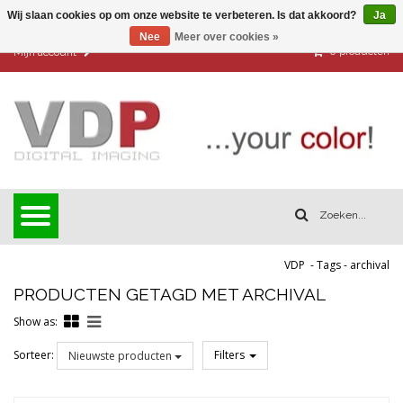
Wij slaan cookies op om onze website te verbeteren. Is dat akkoord?
Ja
Nee
Meer over cookies »
0
producten
Mijn account
VDP
-
Tags
-
archival
PRODUCTEN GETAGD MET ARCHIVAL
Show as:
Sorteer:
Filters
Nieuwste producten
Reset all filters