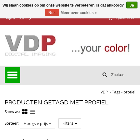
Wij slaan cookies op om onze website te verbeteren. Is dat akkoord?
Ja
Nee
Meer over cookies »
0
producten
Mijn account
VDP
-
Tags
-
profiel
PRODUCTEN GETAGD MET PROFIEL
Show as:
Sorteer:
Filters
Hoogste prijs
Reset all filters