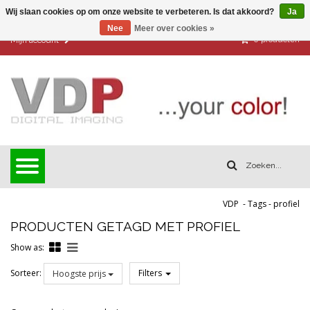
Wij slaan cookies op om onze website te verbeteren. Is dat akkoord?
Ja
Nee
Meer over cookies »
0
producten
Mijn account
VDP
-
Tags
-
profiel
PRODUCTEN GETAGD MET PROFIEL
Show as:
Sorteer:
Filters
Hoogste prijs
Reset all filters