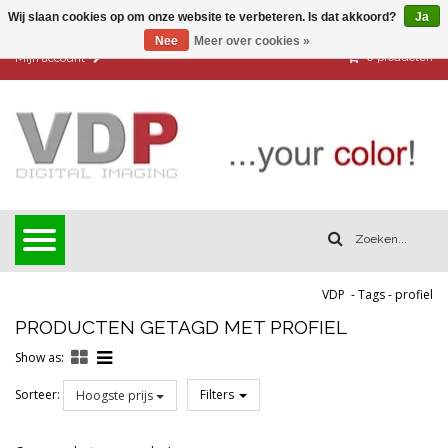
Wij slaan cookies op om onze website te verbeteren. Is dat akkoord?
Ja
Nee
Meer over cookies »
0
producten
Mijn account
VDP
-
Tags
-
profiel
PRODUCTEN GETAGD MET PROFIEL
Show as:
Sorteer:
Filters
Hoogste prijs
Reset all filters