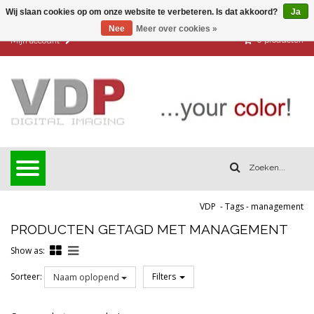
Wij slaan cookies op om onze website te verbeteren. Is dat akkoord?
Ja
Nee
Meer over cookies »
0
producten
Mijn account
VDP
-
Tags
-
management
PRODUCTEN GETAGD MET MANAGEMENT
Show as:
Sorteer:
Filters
Naam oplopend
Reset all filters