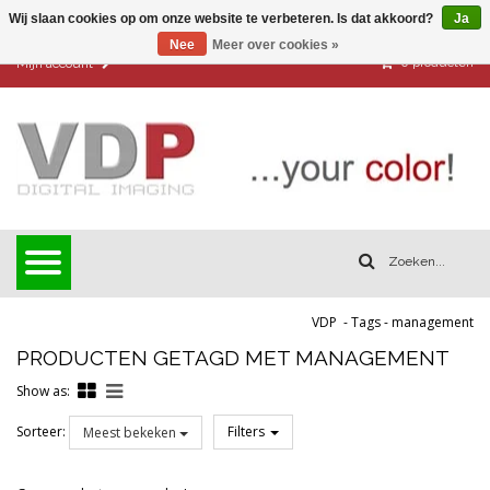
Wij slaan cookies op om onze website te verbeteren. Is dat akkoord?
Ja
Nee
Meer over cookies »
0
producten
Mijn account
VDP
-
Tags
-
management
PRODUCTEN GETAGD MET MANAGEMENT
Show as:
Sorteer:
Filters
Meest bekeken
Reset all filters