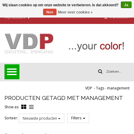
Wij slaan cookies op om onze website te verbeteren. Is dat akkoord?
Ja
Nee
Meer over cookies »
0
producten
Mijn account
VDP
-
Tags
-
management
PRODUCTEN GETAGD MET MANAGEMENT
Show as:
Sorteer:
Filters
Nieuwste producten
Reset all filters