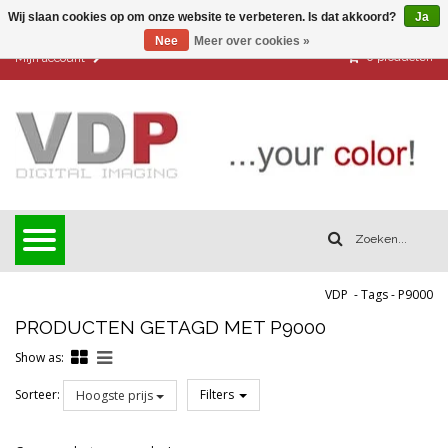
Wij slaan cookies op om onze website te verbeteren. Is dat akkoord?
Ja
Nee
Meer over cookies »
0
producten
Mijn account
VDP
-
Tags
-
P9000
PRODUCTEN GETAGD MET P9000
Show as:
Sorteer:
Filters
Hoogste prijs
Reset all filters