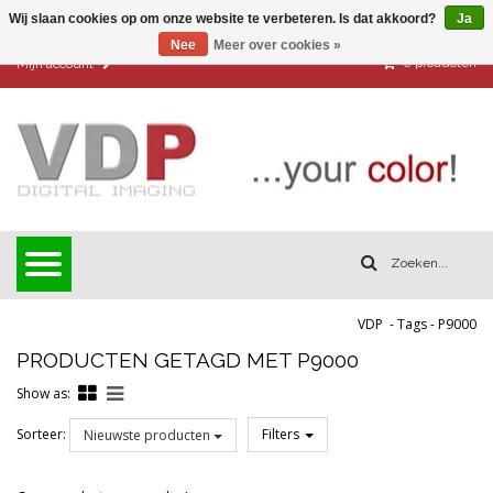
Wij slaan cookies op om onze website te verbeteren. Is dat akkoord?
Ja
Nee
Meer over cookies »
0
producten
Mijn account
VDP
-
Tags
-
P9000
PRODUCTEN GETAGD MET P9000
Show as:
Sorteer:
Filters
Nieuwste producten
Reset all filters