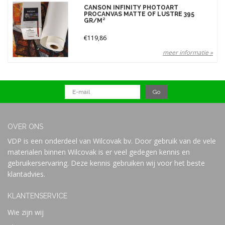
Gewicht
CANSON INFINITY PHOTOART
PROCANVAS MATTE OF LUSTRE 395
395 gr (1)
GR/M²
Merken
€119,86
meer informatie »
Prijs
OVER ONS
VDP is een onderdeel van Wilcovak bv. Door gebruik van de vele
materialen binnen Wilcovak is er veel gedegen kennis en
gebruikerservaring. Deze kennis gebruiken wij voor het beste
klantadvies.
KLANTENSERVICE
Wie zijn wij