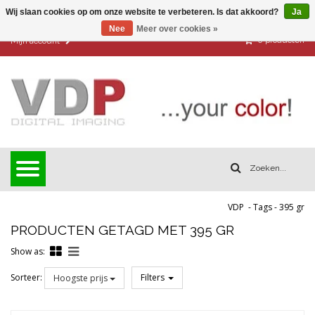
Wij slaan cookies op om onze website te verbeteren. Is dat akkoord?
Ja
Nee
Meer over cookies »
0
producten
Mijn account
VDP
-
Tags
-
395 gr
PRODUCTEN GETAGD MET 395 GR
Show as:
Sorteer:
Filters
Hoogste prijs
Reset all filters