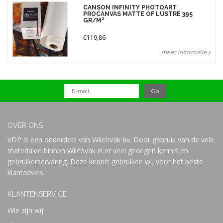
Gewicht
CANSON INFINITY PHOTOART
PROCANVAS MATTE OF LUSTRE 395
395 gr (1)
GR/M²
Merken
€119,86
meer informatie »
Prijs
OVER ONS
VDP is een onderdeel van Wilcovak bv. Door gebruik van de vele
materialen binnen Wilcovak is er veel gedegen kennis en
gebruikerservaring. Deze kennis gebruiken wij voor het beste
klantadvies.
KLANTENSERVICE
Wie zijn wij