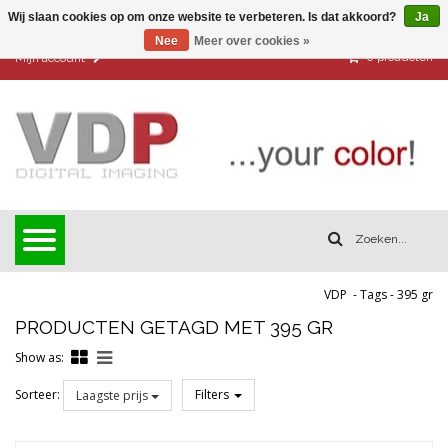
Wij slaan cookies op om onze website te verbeteren. Is dat akkoord?
Ja
Nee
Meer over cookies »
0
producten
Mijn account
VDP
-
Tags
-
395 gr
PRODUCTEN GETAGD MET 395 GR
Show as:
Sorteer:
Filters
Laagste prijs
Reset all filters