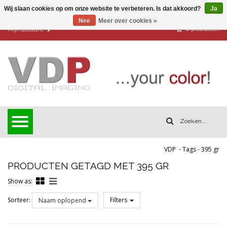
Wij slaan cookies op om onze website te verbeteren. Is dat akkoord?
Ja
Nee
Meer over cookies »
0
producten
Mijn account
VDP
-
Tags
-
395 gr
PRODUCTEN GETAGD MET 395 GR
Show as:
Sorteer:
Filters
Naam oplopend
Reset all filters