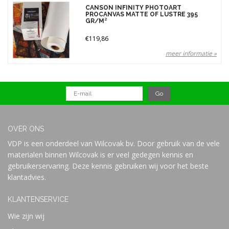
Gewicht
CANSON INFINITY PHOTOART
PROCANVAS MATTE OF LUSTRE 395
395 gr (1)
GR/M²
Merken
€119,86
meer informatie »
Prijs
OVER ONS
VDP is een onderdeel van Wilcovak bv. Door gebruik van de vele
materialen binnen Wilcovak is er veel gedegen kennis en
gebruikerservaring. Deze kennis gebruiken wij voor het beste
klantadvies.
KLANTENSERVICE
Wie zijn wij