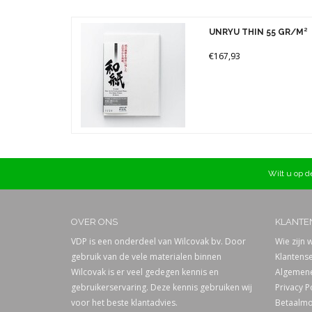
UNRYU THIN 55 GR/M²
€167,93
Wilt u op de
OVER ONS
KLANTE
VDP is een onderdeel van Wilcovak bv. Door
Wie zijn w
gebruik van de vele materialen binnen
Klantense
Wilcovak is er veel gedegen kennis en
Algemene
gebruikerservaring. Deze kennis gebruiken wij
Privacy P
voor het beste klantadvies.
Betaalmo