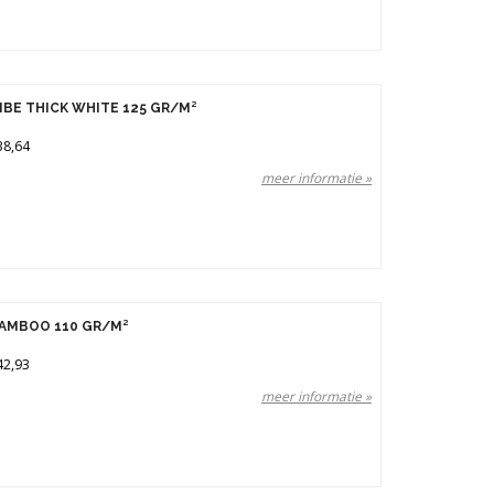
NBE THICK WHITE 125 GR/M²
38,64
meer informatie »
AMBOO 110 GR/M²
42,93
meer informatie »