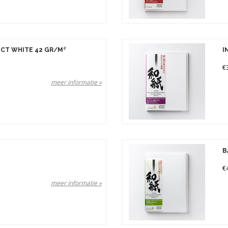
CT WHITE 42 GR/M²
I
€
meer informatie »
B
€
meer informatie »