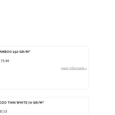
AMBOO 250 GR/M²
115,44
meer informatie »
OZO THIN WHITE 70 GR/M²
47,13