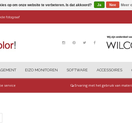
kies op om onze website te verbeteren. Is dat akkoord?
Ja
Nee
Meer o
ende fotograaf
AGEMENT
EIZO MONITOREN
SOFTWARE
ACCESSOIRES
tie service
Ervaring met het gebruik van materi