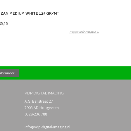
IZAN MEDIUM WHITE 125 GR/M²
85,15
meer informatie »
VDP DIGITAL IMAGING
A.G. Bellstraat 27
7903 AD Hoogeveen
0528-236 788
info@vdp-digital-imaging.nl