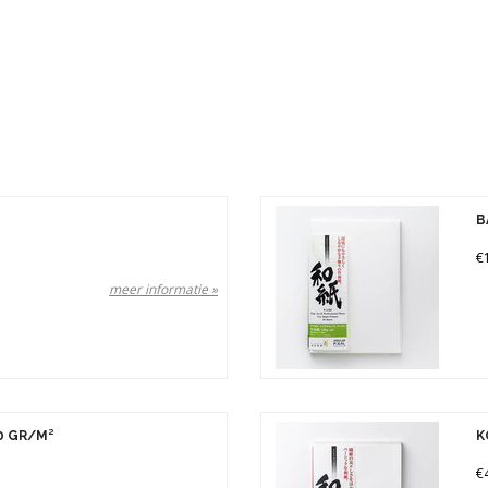
B
€
meer informatie »
0 GR/M²
K
€