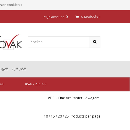
ver cookies »
0
producten
Mijn account
0528 - 236 788
aal
0528 - 236 788
VDP
-
Fine Art Papier
-
Awagami
10
/
15
/
20
/
25
Products per page