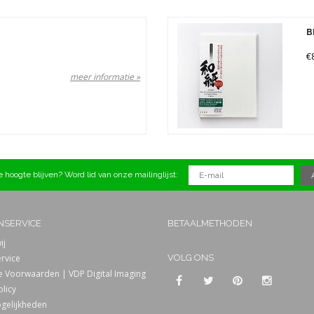
B
€
meer informatie »
 hoogte blijven? Word lid van onze mailinglijst:
NSERVICE
BETAALMETHODEN
ij
rvice
VOLG ONS
 Voorwaarden | VDP Digital Imaging
olicy
gelijkheden