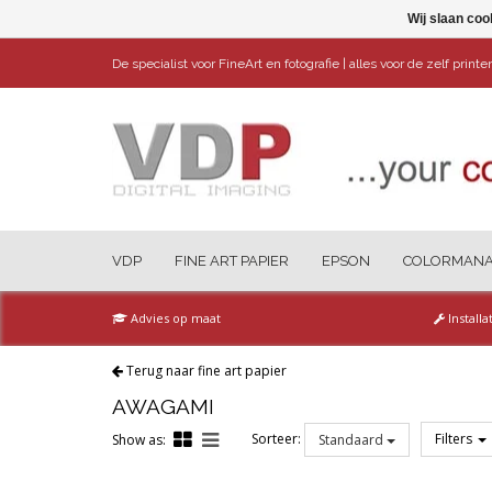
Wij slaan coo
De specialist voor FineArt en fotografie | alles voor de zelf print
VDP
FINE ART PAPIER
EPSON
COLORMAN
Advies op maat
Installa
Terug naar fine art papier
AWAGAMI
Sorteer:
Filters
Show as:
Standaard
Reset all filters