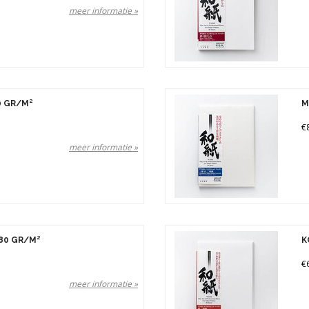
meer informatie »
0 GR/M²
M
€
meer informatie »
80 GR/M²
K
€
meer informatie »