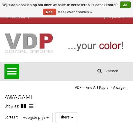
Wij slaan cookies op om onze website te verbeteren. Is dat akkoord?
Ja
Nee
Meer over cookies »
0
producten
Mijn account
VDP
-
Fine Art Papier
-
Awagami
AWAGAMI
Show as:
Sorteer:
Filters
Hoogste prijs
Reset all filters