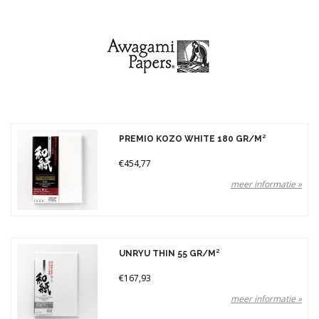
Gewicht
110 gr (1)
250 gr (1)
Prijs
PREMIO KOZO WHITE 180 GR/M²
€454,77
meer informatie »
UNRYU THIN 55 GR/M²
€167,93
meer informatie »