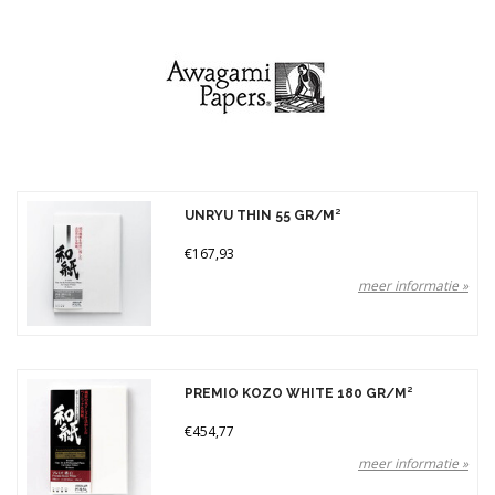
Gewicht
110 gr (1)
250 gr (1)
Prijs
UNRYU THIN 55 GR/M²
€167,93
meer informatie »
PREMIO KOZO WHITE 180 GR/M²
€454,77
meer informatie »