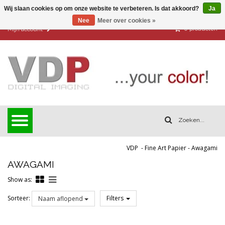
Wij slaan cookies op om onze website te verbeteren. Is dat akkoord?
Ja
Nee
Meer over cookies »
0
producten
Mijn account
VDP
-
Fine Art Papier
-
Awagami
AWAGAMI
Show as:
Sorteer:
Filters
Naam aflopend
Reset all filters